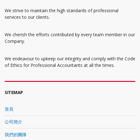
We strive to maintain the high standards of professional
services to our clients.
We cherish the efforts contributed by every team member in our
Company.
We endeavour to upkeep our integrity and comply with the Code
of Ethics for Professional Accountants at all the times.
SITEMAP
首頁
公司簡介
我們的團隊